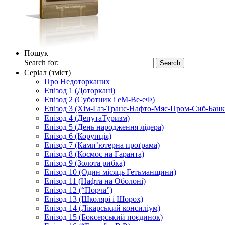
Пошук
Search for:
Серіал (зміст)
Про Недоторканих
Епізод 1 (Доторкані)
Епізод 2 (Суботник і еМ-Ве-еФ)
Епізод 3 (Хім-Газ-Транс-Нафто-Мяс-Пром-Сиб-Банк e
Епізод 4 (ДепутаТуризм)
Епізод 5 (День народження лідера)
Епізод 6 (Корупція)
Епізод 7 (Камп’ютерна проґрама)
Епізод 8 (Космос на Гаранта)
Епізод 9 (Золота рибка)
Епізод 10 (Один місяць Гетьманщини)
Епізод 11 (Нафта на Оболоні)
Епізод 12 (“Порча”)
Епізод 13 (Школярі і Шорох)
Епізод 14 (Лікарський консиліум)
Епізод 15 (Боксерський поєдинок)