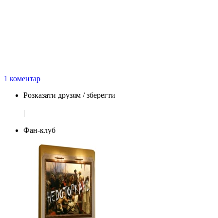
1 коментар
Розказати друзям / зберегти
|
Фан-клуб