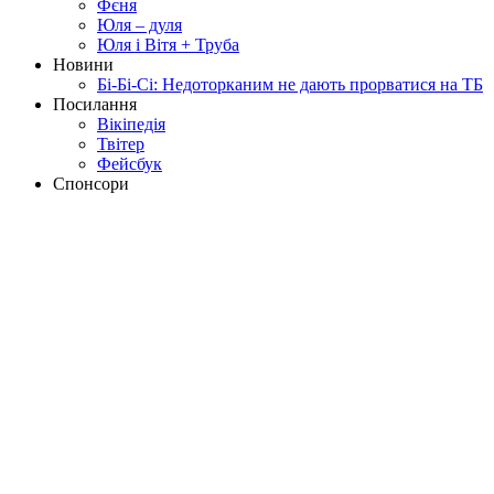
Фєня
Юля – дуля
Юля і Вітя + Труба
Новини
Бі-Бі-Сі: Недоторканим не дають прорватися на ТБ
Посилання
Вікіпедія
Твітер
Фейсбук
Спонсори