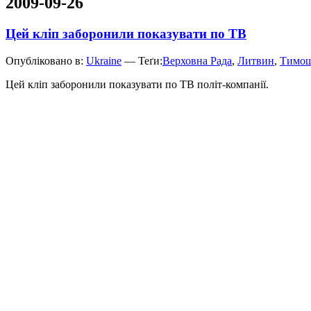
2009-09-26
Цей кліп заборонили показувати по ТВ
Опубліковано в:
Ukraine
— Теґи:
Верховна Рада
,
Литвин
,
Тимош
Цей кліп заборонили показувати по ТВ політ-компанії.