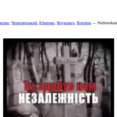
енко
,
Черновецький
,
Ющенко
,
Янукович
,
Яценюк
— Nedotorkan