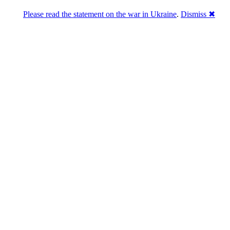
Please read the statement on the war in Ukraine
.
Dismiss ✖
ymous @ 04:14