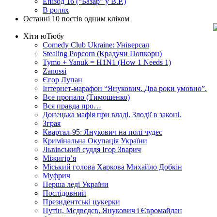
Епізод 16 (“Базар” у В.Р.)
В ролях
Останні 10 постів одним кліком
Хіти юТюбу
Comedy Club Ukraine: Універсал
Stealing Popcorn (Крадучи Попкорн)
Tymo + Yanuk = H1N1 (How 1 Needs 1)
Zanussi
Єгор Лупан
Інтернет-марафон “Янукович. Два роки умовно”.
Все пропало (Тимошенко)
Вся правда про…
Донецька мафія при владі. Злодії в законі.
Зграя
Квартал-95: Янукович на полі чудес
Кримінальна Окупація України
Львівський суддя Ігор Зварич
Міжигір’я
Міський голова Харкова Михайло Добкін
Муфрич
Перша леді України
Послідовний
Президентські цукерки
Путін, Мєдвєдєв, Янукович і Євромайдан