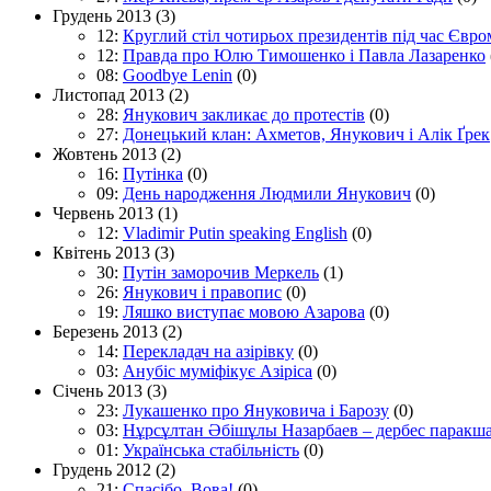
Грудень 2013
(3)
12:
Круглий стіл чотирьох президентів під час Євр
12:
Правда про Юлю Тимошенко і Павла Лазаренко
08:
Goodbye Lenin
(0)
Листопад 2013
(2)
28:
Янукович закликає до протестів
(0)
27:
Донецький клан: Ахметов, Янукович і Алік Ґрек
Жовтень 2013
(2)
16:
Путінка
(0)
09:
День народження Людмили Янукович
(0)
Червень 2013
(1)
12:
Vladimir Putin speaking English
(0)
Квітень 2013
(3)
30:
Путін заморочив Меркель
(1)
26:
Янукович і правопис
(0)
19:
Ляшко виступає мовою Азарова
(0)
Березень 2013
(2)
14:
Перекладач на азірівку
(0)
03:
Анубіс муміфікує Азіріса
(0)
Січень 2013
(3)
23:
Лукашенко про Януковича і Барозу
(0)
03:
Нұрсұлтан Әбішұлы Назарбаев – дербес паракш
01:
Українська стабільність
(0)
Грудень 2012
(2)
21:
Спасібо, Вова!
(0)