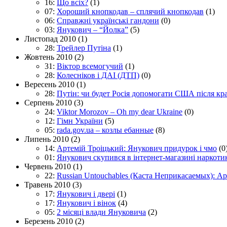
16:
Що всіх?
(1)
07:
Хороший кнопкодав – сплячий кнопкодав
(1)
06:
Справжні українські гандони
(0)
03:
Янукович – “Йолка”
(5)
Листопад 2010
(1)
28:
Трейлер Путiна
(1)
Жовтень 2010
(2)
31:
Віктор всемогучий
(1)
28:
Колесніков і ДАІ (ДТП)
(0)
Вересень 2010
(1)
28:
Путін: чи будет Росія допомогати США після кр
Серпень 2010
(3)
24:
Viktor Morozov – Oh my dear Ukraine
(0)
12:
Гімн України
(5)
05:
rada.gov.ua – козлы ебанные
(8)
Липень 2010
(2)
14:
Артемій Троіцький: Янукович придурок і чмо
(0
01:
Янукович скупився в інтернет-магазині наркоти
Червень 2010
(1)
22:
Russian Untouchables (Каста Неприкасаемых): А
Травень 2010
(3)
17:
Янукович і двері
(1)
17:
Янукович і вінок
(4)
05:
2 місяці влади Януковича
(2)
Березень 2010
(2)