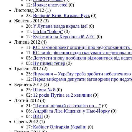
12:
Йолка: uncovered
(0)
Листопад 2012
(1)
23:
Вечірній Київ. Казкова Русь
(0)
Жовтень 2012
(3)
20:
У Лупана влада вкрала ідеї
(0)
15:
Ich bin “bolnoj”
(0)
12:
Курасани на Херсонській АЕС
(0)
Липень 2012
(4)
11:
КС: законопроект опозиції про недоторканність
11:
КС виніс рішення щодо скасування недоторканнос
05:
Депутати знову пообіцяли відмовитися від недо
05:
Ну піздец тепер
(0)
Травень 2012
(2)
25:
Янукович – Україну треба зробити небезпечною
12:
Перед виборами депутати заговорили про недот
Березень 2012
(2)
25:
Шахта № 8
(0)
02:
12 років Путіна за 2 хвилини
(0)
Лютий 2012
(3)
21:
“Путин, первый раз только по…”
(0)
06:
Андрій та Ліза Ющенки у Нью-Йорку
(0)
04:
ВВП
(0)
Січень 2012
(1)
17:
Кабінет Олігархів України
(0)