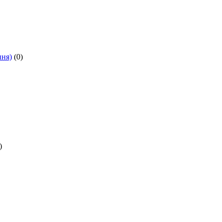
ння)
(0)
)