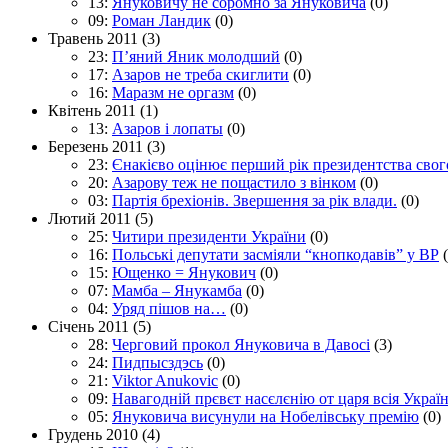
13:
Януковичу не соромно за Януковича
(0)
09:
Роман Ландик
(0)
Травень 2011
(3)
23:
П’яний Яник молодший
(0)
17:
Азаров не треба скиглити
(0)
16:
Маразм не оргазм
(0)
Квітень 2011
(1)
13:
Азаров і лопаты
(0)
Березень 2011
(3)
23:
Єнакієво оцінює перший рік президентства свог
20:
Азарову теж не пощастило з вінком
(0)
03:
Партія брехіонів. Звершення за рік влади.
(0)
Лютий 2011
(5)
25:
Читири президенти України
(0)
16:
Польські депутати засміяли “кнопкодавів” у ВР
15:
Ющенко = Янукович
(0)
07:
Мамба – Янукамба
(0)
04:
Уряд пішов на…
(0)
Січень 2011
(5)
28:
Черговий прокол Януковича в Давосі
(3)
24:
Пидпысздэсь
(0)
21:
Viktor Anukovic
(0)
09:
Навагодній прєвєт насєлєнію от царя всія Украї
05:
Януковича висунули на Нобелівську премію
(0)
Грудень 2010
(4)