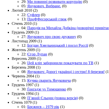
29:
Ми повинні розвивати корупцію
(0)
05:
Янукович. Вибране.
(0)
Лютий 2010
(2)
22:
Суфлер
(0)
13:
ПроФФесорський глюк
(0)
Січень 2010
(1)
04:
Пародія на Михайла Добкіна (новорічні привіта
Грудень 2009
(1)
27:
Янукович про свою дружину
(0)
Листопад 2009
(1)
12:
Богдан Хмельницький і посол Россії
(0)
Жовтень 2009
(1)
22:
Єгор Лупан
(0)
Вересень 2009
(1)
26:
Цей кліп заборонили показувати по ТВ
(1)
Березень 2008
(1)
08:
Янукович: Дорогі українці і сестри! 8 березня!
(1
Червень 2004
(1)
15:
Кучма сварить Януковича
(0)
Грудень 1997
(1)
30:
Ґонґадзе vs Тимошенко
(0)
Грудень 1994
(1)
09:
П’яний Єльцин (повна версія)
(0)
Січень 1079
(1)
01:
Брєжнєв – 1979 рік
(1)