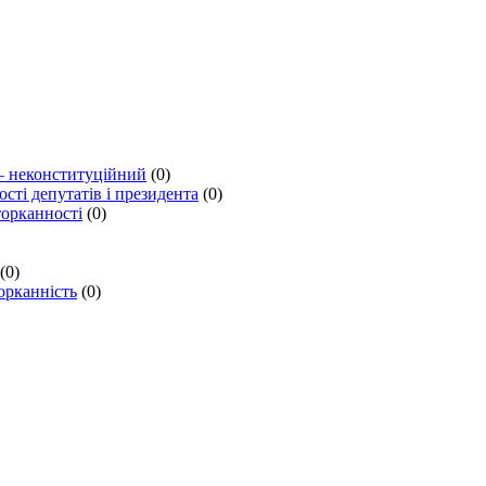
 – неконституційний
(0)
ті депутатів і президента
(0)
торканності
(0)
(0)
орканність
(0)