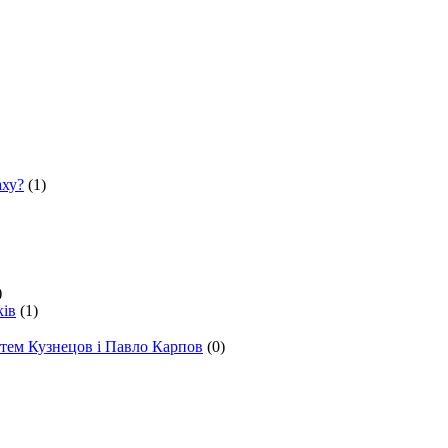
аху?
(1)
)
ків
(1)
ртем Кузнецов i Павло Карпов
(0)