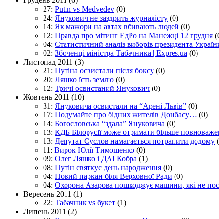
Грудень 2011
(6)
27:
Putin vs Medvedev
(0)
24:
Янукович не заздрить журналісту
(0)
14:
Як мажори на автах вбивають людей
(0)
12:
Правда про мітинг ЕдРо на Манежці 12 грудня
(
04:
Статистичний аналіз виборів президента України
02:
Збоченці міністра Табачника | Expres.ua
(0)
Листопад 2011
(3)
21:
Путіна освистали після боксу
(0)
20:
Ляшко їсть землю
(0)
12:
Тричі освистаний Янукович
(0)
Жовтень 2011
(10)
31:
Януковича освистали на “Арені Львів”
(0)
17:
Подумайте про бідних жителів Донбасу…
(0)
14:
Богословська “здала” Януковича
(0)
13:
КДБ Білорусії може отримати більше повноваже
13:
Депутат Суслов намагається потрапити додому
11:
Вирок Юлії Тимошенко
(0)
09:
Олег Ляшко і ДАІ Кобра
(1)
08:
Путін святкує день народження
(0)
04:
Новий паркан біля Верховної Ради
(0)
04:
Охорона Азарова пошкоджує машини, які не по
Вересень 2011
(1)
22:
Табачник vs букет
(1)
Липень 2011
(2)