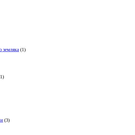
о земляка
(1)
(1)
ни
(3)