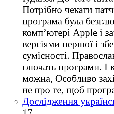
Потрібно чекати пат
програма була безглю
комп’ютері Apple і з
версіями першої і зб
сумісності. Правосла
глючать програми. І 
можна, Особливо зах
не про те, щоб прогр
Дослідження українс
17