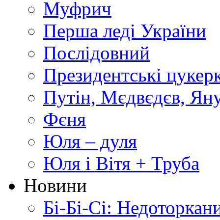
Муфрич
Перша леді України
Послідовний
Президентські цукер
Путін, Мєдвєдєв, Ян
Фєня
Юля – дуля
Юля і Вітя + Труба
Новини
Бі-Бі-Сі: Недоторкан