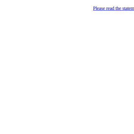
Please read the state
Недоторкані (крапк
2012-03-02
12 років Путіна за 2 хв
Опубліковано в:
Russia
— N