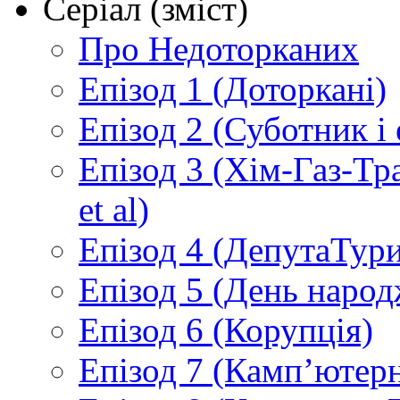
Серіал (зміст)
Про Недоторканих
Епізод 1 (Доторкані)
Епізод 2 (Суботник і
Епізод 3 (Хім-Газ-Т
et al)
Епізод 4 (ДепутаТур
Епізод 5 (День народ
Епізод 6 (Корупція)
Епізод 7 (Камп’ютер