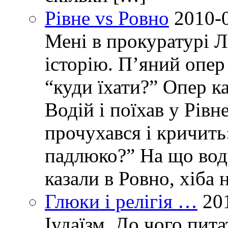
Рівне vs Ровно
2010-
Мені в прокуратурі Л
історію. П’яний опер 
“куди їхати?” Опер ка
Водій і поїхав у Рівн
прочухався і кричить:
падлюко?” На що воді
казали в Ровно, хіба 
Глюки і релігія …
20
Іудаїзм. До чого пит