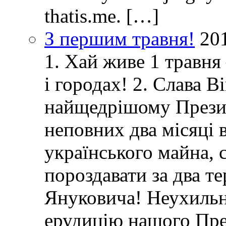
thatis.me. […]
З першим травня!
20
1. Хай живе 1 травня
і городах! 2. Слава 
найщедрішому Президе
неповних два місяці в
українського майна, 
пороздавати за два т
Януковича! Неухиль
ерудицію нашого Пре