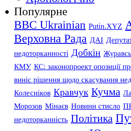
Популярне
BBC Ukrainian
Putin.XYZ
Верховна Рада
ДАІ
Депутат
Добкін
недоторканності
Журавс
КМУ
КС: законопроект опозиції п
виніс рішення щодо скасування нед
Кучма
Кравчук
Колесніков
Ла
Морозов
Мінаєв
Новини стисло
П
Пу
Політика
недоторканність