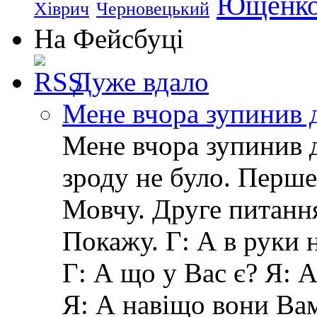
Ющенк
Хіврич
Черновецький
На Фейсбуці
Дуже вдало
Мене вчора зупинив 
Мене вчора зупинив д
зроду не було. Перше
Мовчу. Друге питанн
Покажу. Г: А в руки 
Г: А що у Вас є? Я: 
Я: А навіщо вони Ва