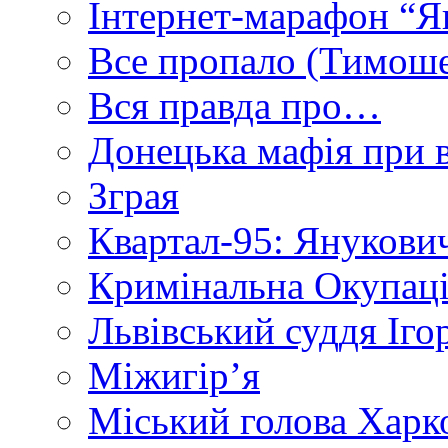
Інтернет-марафон “Я
Все пропало (Тимош
Вся правда про…
Донецька мафія при вл
Зграя
Квартал-95: Янукович
Кримінальна Окупаці
Львівський суддя Іго
Міжигір’я
Міський голова Харк