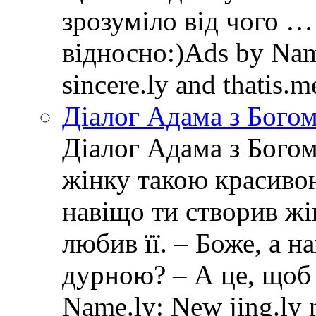
зрозуміло від чого …
відносно:)Ads by Name
sincere.ly and thatis.
Діалог Адама з Бого
Діалог Адама з Богом
жінку такою красивою
навіщо ти створив ж
любив її. – Боже, а 
дурною? – А це, щоб
Name.ly: New jing.ly n