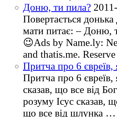
Доню, ти пила?
2011
Повертається донька 
мати питає: – Доню, т
😉Ads by Name.ly: New
and thatis.me. Reserve
Притча про 6 євреїв, 
Притча про 6 євреїв, 
сказав, що все від Бо
розуму Ісус сказав, щ
що все від шлунка … 