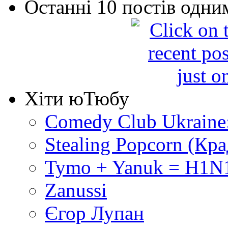
Останні 10 постів одни
Хіти юТюбу
Comedy Club Ukraine
Stealing Popcorn (Кр
Tymo + Yanuk = H1N1
Zanussi
Єгор Лупан