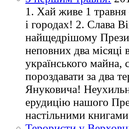
1. Хай живе 1 травня
і городах! 2. Слава 
найщедрішому Президе
неповних два місяці в
українського майна, 
пороздавати за два т
Януковича! Неухиль
ерудицію нашого Пре
настільними книгами
Терористи у Верховн