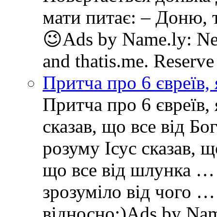
мати питає: – Доню, т
😉Ads by Name.ly: New
and thatis.me. Reserve
Притча про 6 євреїв, 
Притча про 6 євреїв, 
сказав, що все від Бо
розуму Ісус сказав, щ
що все від шлунка … 
зрозуміло від чого …
відносно:)Ads by Name