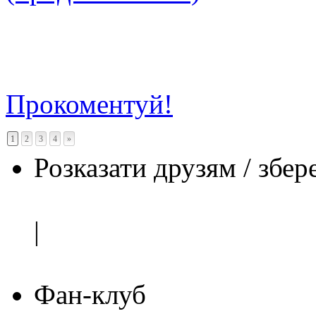
Прокоментуй!
1
2
3
4
»
Розказати друзям / збер
|
Фан-клуб