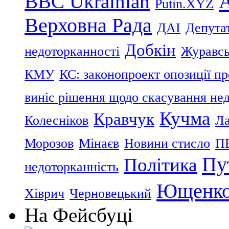
BBC Ukrainian
Putin.XYZ
Верховна Рада
ДАІ
Депутат
Добкін
недоторканності
Журавс
КМУ
КС: законопроект опозиції п
виніс рішення щодо скасування нед
Кучма
Кравчук
Колесніков
Ла
Морозов
Мінаєв
Новини стисло
П
Пу
Політика
недоторканність
Ющенк
Хіврич
Черновецький
На Фейсбуці