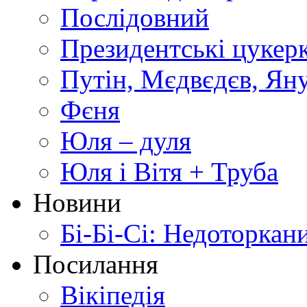
Послідовний
Президентські цукер
Путін, Мєдвєдєв, Ян
Фєня
Юля – дуля
Юля і Вітя + Труба
Новини
Бі-Бі-Сі: Недоторкан
Посилання
Вікіпедія