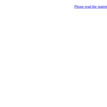
Please read the state
Недоторкані (крапк
2014-06-14
Putin.XYZ
Опубліковано в:
Russia
,
Uk
— Nedotorkani @ 11:28