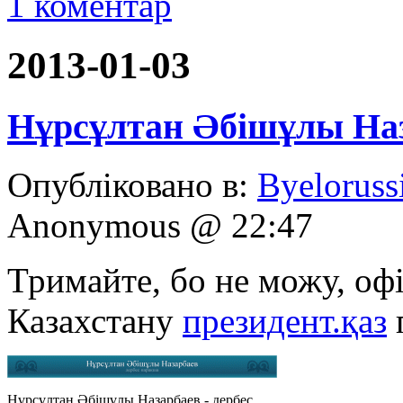
1 коментар
2013-01-03
Нұрсұлтан Әбішұлы Наз
Опубліковано в:
Byeloruss
Anonymous @ 22:47
Тримайте, бо не можу, оф
Казахстану
президент.қаз
Нұрсұлтан Әбішұлы Назарбаев - дербес