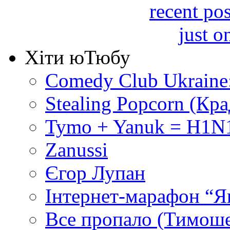
Хіти юТюбу
Comedy Club Ukraine
Stealing Popcorn (Кр
Tymo + Yanuk = H1N1
Zanussi
Єгор Лупан
Інтернет-марафон “Я
Все пропало (Тимош