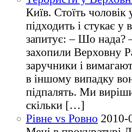
Київ. Стоїть чоловік 
підходить і стукає у 
запитує: – Шо нада? 
захопили Верховну Р
заручники і вимагают
в іншому випадку вон
підпалять. Ми виріш
скільки […]
Рівне vs Ровно
2010-
Мені в прокуратурі Л