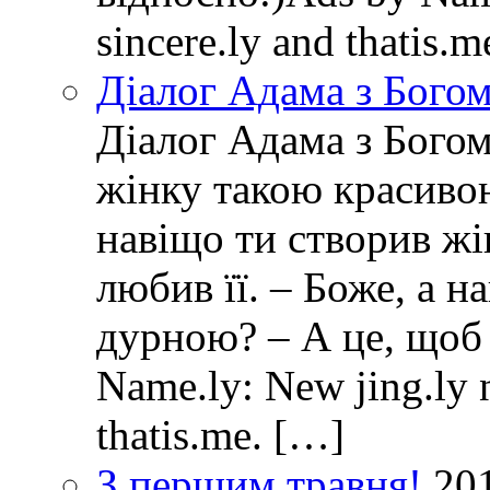
sincere.ly and thatis.
Діалог Адама з Бого
Діалог Адама з Богом
жінку такою красивою
навіщо ти створив ж
любив її. – Боже, а 
дурною? – А це, щоб
Name.ly: New jing.ly n
thatis.me. […]
З першим травня!
20