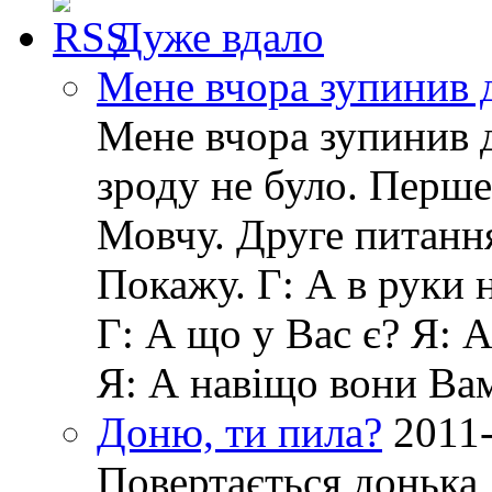
Дуже вдало
Мене вчора зупинив 
Мене вчора зупинив д
зроду не було. Перше
Мовчу. Друге питанн
Покажу. Г: А в руки 
Г: А що у Вас є? Я: 
Я: А навіщо вони Ва
Доню, ти пила?
2011
Повертається донька 