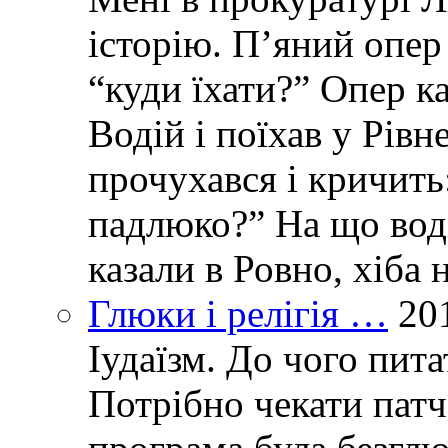
історію. П’яний опер 
“куди їхати?” Опер ка
Водій і поїхав у Рівн
прочухався і кричить:
падлюко?” На що воді
казали в Ровно, хіба 
Глюки і релігія …
20
Іудаїзм. До чого пит
Потрібно чекати пат