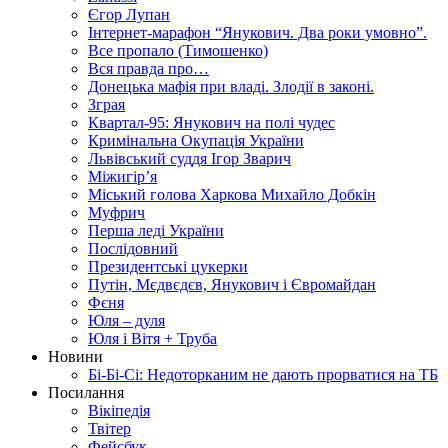
Єгор Лупан
Інтернет-марафон “Янукович. Два роки умовно”.
Все пропало (Тимошенко)
Вся правда про…
Донецька мафія при владі. Злодії в законі.
Зграя
Квартал-95: Янукович на полі чудес
Кримінальна Окупація України
Львівський суддя Ігор Зварич
Міжигір’я
Міський голова Харкова Михайло Добкін
Муфрич
Перша леді України
Послідовний
Президентські цукерки
Путін, Мєдвєдєв, Янукович і Євромайдан
Фєня
Юля – дуля
Юля і Вітя + Труба
Новини
Бі-Бі-Сі: Недоторканим не дають прорватися на ТБ
Посилання
Вікіпедія
Твітер
Фейсбук