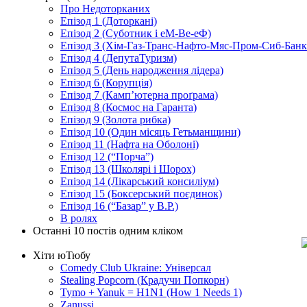
Про Недоторканих
Епізод 1 (Доторкані)
Епізод 2 (Суботник і еМ-Ве-еФ)
Епізод 3 (Хім-Газ-Транс-Нафто-Мяс-Пром-Сиб-Банк e
Епізод 4 (ДепутаТуризм)
Епізод 5 (День народження лідера)
Епізод 6 (Корупція)
Епізод 7 (Камп’ютерна проґрама)
Епізод 8 (Космос на Гаранта)
Епізод 9 (Золота рибка)
Епізод 10 (Один місяць Гетьманщини)
Епізод 11 (Нафта на Оболоні)
Епізод 12 (“Порча”)
Епізод 13 (Школярі і Шорох)
Епізод 14 (Лікарський консиліум)
Епізод 15 (Боксерський поєдинок)
Епізод 16 (“Базар” у В.Р.)
В ролях
Останні 10 постів одним кліком
Хіти юТюбу
Comedy Club Ukraine: Універсал
Stealing Popcorn (Крадучи Попкорн)
Tymo + Yanuk = H1N1 (How 1 Needs 1)
Zanussi