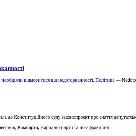
рканності
 пообіцяли відмовитися від недоторканності
,
Політика
— Nedotor
ила до Конституційного суду законопроект про зняття депутатськ
егіонів, Компартії, Народної партії та позафракційні.