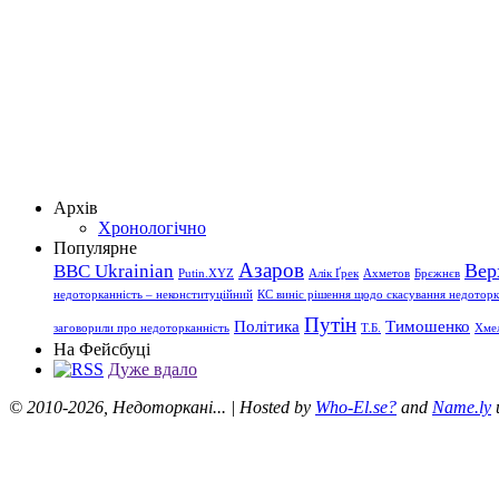
Архів
Хронологічно
Популярне
Азаров
Вер
BBC Ukrainian
Putin.XYZ
Алік Ґрек
Ахметов
Брєжнєв
недоторканність – неконституційний
КС виніс рішення щодо скасування недоторка
Путін
Політика
Тимошенко
заговорили про недоторканність
Т.Б.
Хме
На Фейсбуці
Дуже вдало
© 2010-2026, Недоторкані... | Hosted by
Who-El.se?
and
Name.ly