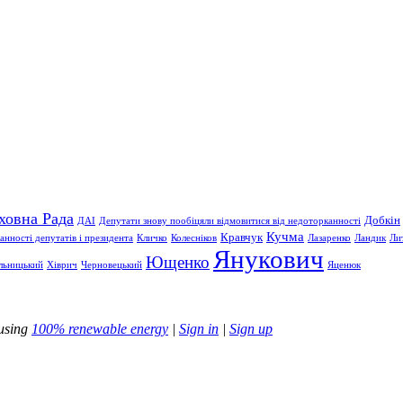
ховна Рада
Добкін
ДАІ
Депутати знову пообіцяли відмовитися від недоторканності
Кучма
Кравчук
нності депутатів і президента
Кличко
Колесніков
Лазаренко
Ландик
Ли
Янукович
Ющенко
льницький
Хіврич
Черновецький
Яценюк
using
100% renewable energy
|
Sign in
|
Sign up