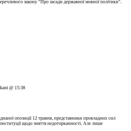
еречливого закону "Про засади державної мовної політики".
kani @ 15:38
'єднаної опозиції 12 травня, представники провладних сил
онституції щодо зняття недоторканності. Але лише