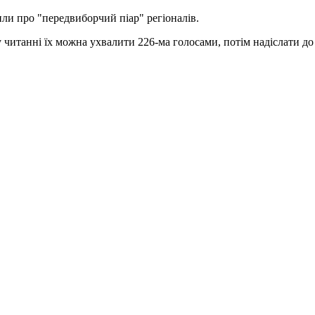
или про "передвиборчий піар" регіоналів.
читанні їх можна ухвалити 226-ма голосами, потім надіслати до 