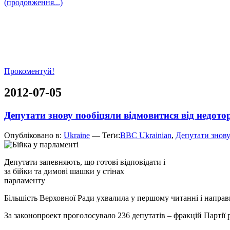
(продовження...)
Прокоментуй!
2012-07-05
Депутати знову пообіцяли відмовитися від недото
Опубліковано в:
Ukraine
— Теґи:
BBC Ukrainian
,
Депутати знову
Депутати запевняють, що готові відповідати і
за бійки та димові шашки у стінах
парламенту
Більшість Верховної Ради ухвалила у першому читанні і направ
За законопроект проголосувало 236 депутатів – фракцій Партії р