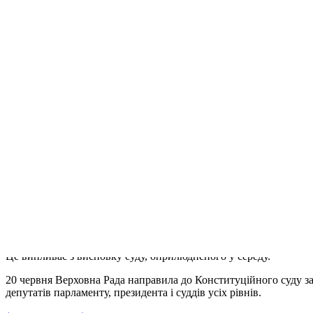
Недоторкані (крапка) ком
2012-07-11
КС: законопроект опозиції про недоторканність –
Опубліковано в:
Ukraine
— Теґи:
BBC Ukrainian
,
КС: законопрое
Влада сподівається ухвалити закон про
обмеження недоторканності депутатів у
вересні
Конституційний суд України визнав неконституційним законопрое
Водночас суд підтвердив конституційність тієї частини документ
Це випливає з висновку суду, оприлюдненого у середу.
20 червня Верховна Рада направила до Конституційного суду за
депутатів парламенту, президента і суддів усіх рівнів.