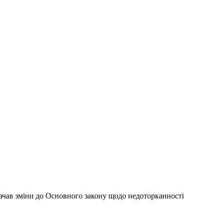
 Nedotorkani @ 15:34
і суддів.
бачав зміни до Основного закону щодо недоторканності