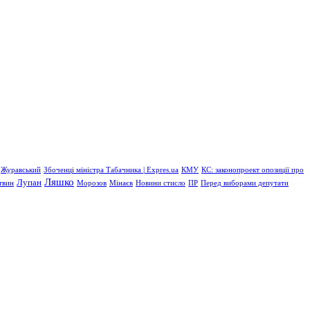
Журавський
Збоченці міністра Табачника | Expres.ua
КМУ
КС: законопроект опозиції про
Ляшко
Лупан
твин
Морозов
Мінаєв
Новини стисло
ПР
Перед виборами депутати