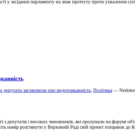
і у засіданні парламенту на знак протесту проти ухвалення суп
рканність
 депутати заговорили про недоторканність
,
Політика
— Nedotor
і з депутатів і високих чиновників, які пролунали на форумі об
ь намір розглянути у Верховній Раді свій проект поправок до К