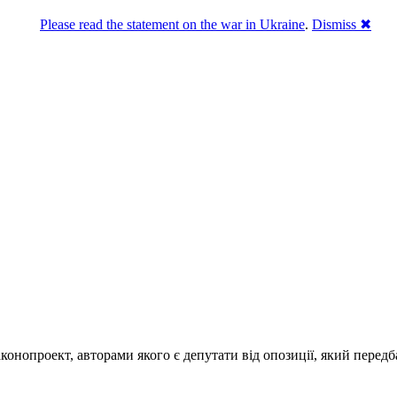
Please read the statement on the war in Ukraine
.
Dismiss ✖
 неконституційний
кт опозиції про недоторканність – неконституційний
,
Політика
—
кт опозиції в частині про зняття недоторканності з президента 
а, де йдеться про зняття імунітету з депутатів парламенту.
конопроект, авторами якого є депутати від опозиції, який перед