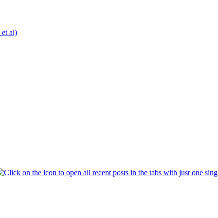
t al)