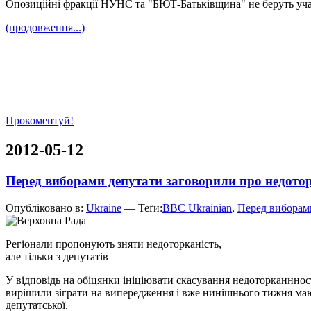
Опозиційні фракції НУНС та "БЮТ-Батьківщина" не беруть участ
(продовження...)
Прокоментуй!
2012-05-12
Перед виборами депутати заговорили про недото
Опубліковано в:
Ukraine
— Теґи:
BBC Ukrainian
,
Перед виборами
Регіонали пропонують зняти недоторканість,
але тільки з депутатів
У відповідь на обіцянки ініціювати скасування недоторканнност
вирішили зіграти на випередження і вже нинішнього тижня мают
депутатської.