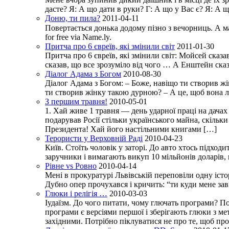
дасте? Я: А що дати в руки? Г: А що у Вас є? Я: А 
Доню, ти пила?
2011-04-11
Повертається донька додому пізно з вечорниць. А мати
for free via Name.ly.
Притча про 6 євреїв, які змінили світ
2011-01-30
Притча про 6 євреїв, які змінили світ: Мойсей сказа
сказав, що все зрозуміло від чого … А Енштейн сказав
Діалог Адама з Богом
2010-08-30
Діалог Адама з Богом: – Боже, навіщо ти створив ж
ти створив жінку такою дурною? – А це, щоб вона люби
З першим травня!
2010-05-01
1. Хай живе 1 травня — день ударної праці на дачах
подарував Росії стільки українського майна, скіль
Президента! Хай його настільними книгами […]
Терористи у Верховній Раді
2010-04-23
Київ. Стоїть чоловік у заторі. До авто хтось підход
заручники і вимагають викуп 10 мільйонів доларів,
Рівне vs Ровно
2010-04-14
Мені в прокуратурі Львівській переповіли одну історі
Дубно опер прочухався і кричить: “ти куди мене заві
Глюки і релігія …
2010-03-03
Іудаїзм. До чого питати, чому глючать програми? П
програми є версіями першої і зберігають глюки з м
західними. Потрібно піклуватися не про те, щоб пр