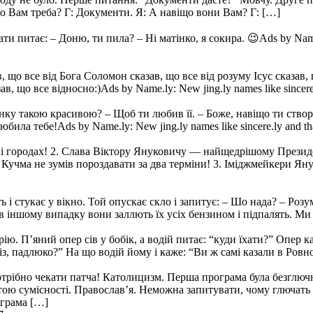
що Вам треба? Г: Документи. Я: А навіщо вони Вам? Г: […]
 питає: – Доню, ти пила? – Ні матінко, я сокира. 😉Ads by Name.ly:
в, що все від Бога Соломон сказав, що все від розуму Ісус сказав
, що все відносно:)Ads by Name.ly: New jing.ly names like sincere.
інку такою красивою? – Щоб ти любив її. – Боже, навіщо ти ство
ла тебе!Ads by Name.ly: New jing.ly names like sincere.ly and th
 і городах! 2. Слава Віктору Януковичу — найщедрішому Президент
ки Кучма не зумів пороздавати за два терміни! 3. Іміджмейкери
ить і стукає у вікно. Той опускає скло і запитує: – Шо нада? – Ро
 в іншому випадку вони заллють їх усіх бензином і підпалять. М
ю. П’яний опер сів у бобік, а водій питає: “куди їхати?” Опер каж
з, падлюко?” На що водій йому і каже: “Ви ж самі казали в Ровно,
отрібно чекати патча! Католицизм. Перша програма була безглючно
етою сумісності. Православ’я. Неможна запитувати, чому глючат
ограма […]