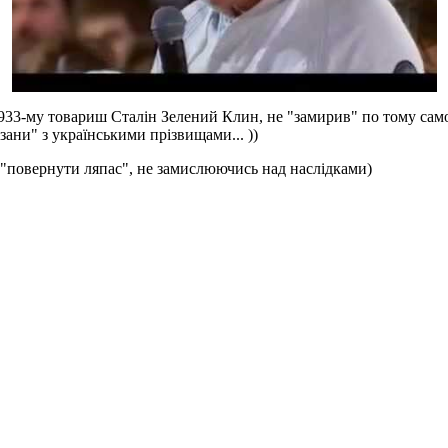
1933-му товариш Сталін Зелений Клин, не "замирив" по тому сам
зани" з українськими прізвищами... ))
- "повернути ляпас", не замислюючись над наслідками)