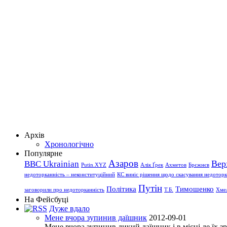
Архів
Хронологічно
Популярне
Азаров
Вер
BBC Ukrainian
Putin.XYZ
Алік Ґрек
Ахметов
Брєжнєв
недоторканність – неконституційний
КС виніс рішення щодо скасування недоторка
Путін
Політика
Тимошенко
заговорили про недоторканність
Т.Б.
Хме
На Фейсбуці
Дуже вдало
Мене вчора зупинив даїшник
2012-09-01
Мене вчора зупинив дикий даїшник і в місці де їх 