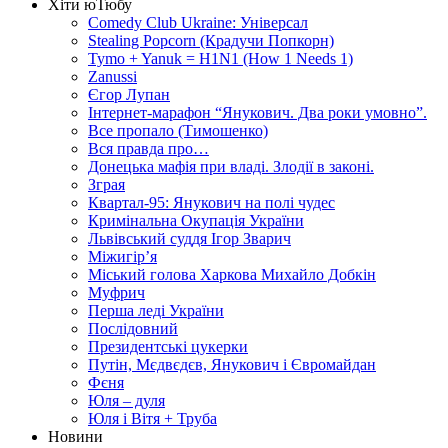
Хіти юТюбу
Comedy Club Ukraine: Універсал
Stealing Popcorn (Крадучи Попкорн)
Tymo + Yanuk = H1N1 (How 1 Needs 1)
Zanussi
Єгор Лупан
Інтернет-марафон “Янукович. Два роки умовно”.
Все пропало (Тимошенко)
Вся правда про…
Донецька мафія при владі. Злодії в законі.
Зграя
Квартал-95: Янукович на полі чудес
Кримінальна Окупація України
Львівський суддя Ігор Зварич
Міжигір’я
Міський голова Харкова Михайло Добкін
Муфрич
Перша леді України
Послідовний
Президентські цукерки
Путін, Мєдвєдєв, Янукович і Євромайдан
Фєня
Юля – дуля
Юля і Вітя + Труба
Новини