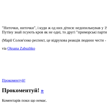
"Ниточки, ниточки", і куди ж од них дітися: недопильнував у 
Путіну знай псують кров як не одні, то другі "приморські парти
(Марії Солов'єнко респект, це відрухова реакція людини чести 
via
Oksana Zabuzhko
Прокоментуй!
Прокоментуй!
»
Коментарів поки що немає.