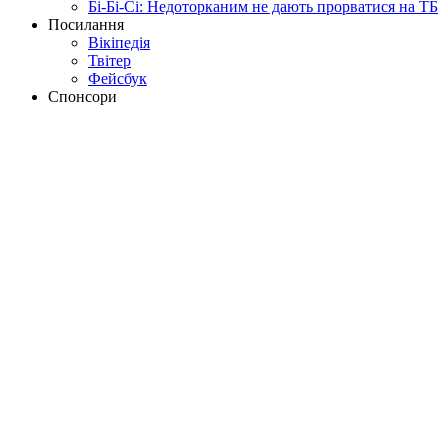
Бі-Бі-Сі: Недоторканим не дають прорватися на ТБ
Посилання
Вікіпедія
Твітер
Фейсбук
Спонсори