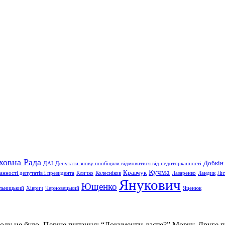
ховна Рада
Добкін
ДАІ
Депутати знову пообіцяли відмовитися від недоторканності
Кучма
Кравчук
нності депутатів і президента
Кличко
Колесніков
Лазаренко
Ландик
Ли
Янукович
Ющенко
льницький
Хіврич
Черновецький
Яценюк
зроду не було. Перше питання: “Документи дасте?” Мовчу. Друге 