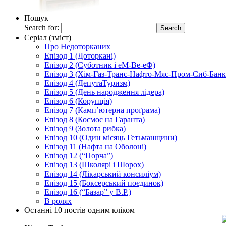
Пошук
Search for:
Серіал (зміст)
Про Недоторканих
Епізод 1 (Доторкані)
Епізод 2 (Суботник і еМ-Ве-еФ)
Епізод 3 (Хім-Газ-Транс-Нафто-Мяс-Пром-Сиб-Банк e
Епізод 4 (ДепутаТуризм)
Епізод 5 (День народження лідера)
Епізод 6 (Корупція)
Епізод 7 (Камп’ютерна проґрама)
Епізод 8 (Космос на Гаранта)
Епізод 9 (Золота рибка)
Епізод 10 (Один місяць Гетьманщини)
Епізод 11 (Нафта на Оболоні)
Епізод 12 (“Порча”)
Епізод 13 (Школярі і Шорох)
Епізод 14 (Лікарський консиліум)
Епізод 15 (Боксерський поєдинок)
Епізод 16 (“Базар” у В.Р.)
В ролях
Останні 10 постів одним кліком