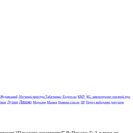
Журавський
Збоченці міністра Табачника | Expres.ua
КМУ
КС: законопроект опозиції про
Ляшко
Лупан
твин
Морозов
Мінаєв
Новини стисло
ПР
Перед виборами депутати
питання “Покажете документи?” Я: Покажу. Г: А в руки не