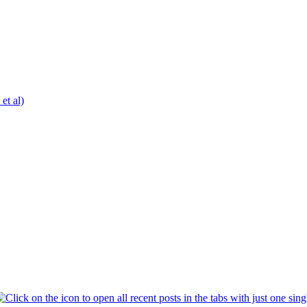
t al)