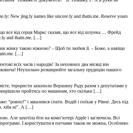
 New jing.ly names like sincere.ly and thatis.me. Reserve yours
, що все від серця Маркс сказав, що все від шлунка … Фрейд
ly and thatis.me. […]
рив жінку такою ніжною? – Щоб ти любив її. – Боже, а навіщо
atis.me. […]
ові всіх часів і народів! За неповних два місяці він
 Януковича! Неухильно розширюйте загальну ерудицію нашого
зумієте, терористи захопили Верховну Раду разом з депутатами у
и вирішили пройтись по машинам, хто скільки […]
е: “ровно!” і завалився спати. Водій і поїхав у Рівне. Десь під
 хіба ні”. А […]
ю. Але захотіла йти на комп’ютері Apple і заглючила. Всі
ь програми. І користуватися патчами також не можна, Особливо