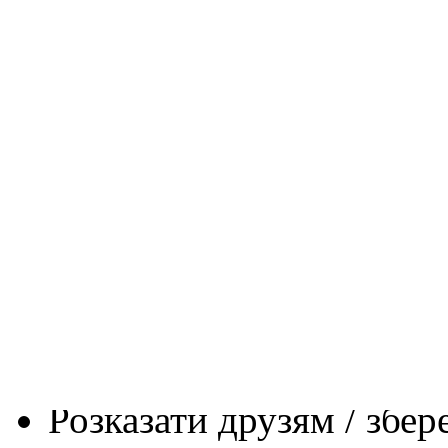
Прокоментуй!
»
Коментарів поки що немає
RSS
-канал коментарів цієї
Залишити коментар
Пробачте, щоб відправити
систему
.
Розказати друзям / збер