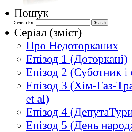
Пошук
Search for:
Серіал (зміст)
Про Недоторканих
Епізод 1 (Доторкані)
Епізод 2 (Суботник і
Епізод 3 (Хім-Газ-Т
et al)
Епізод 4 (ДепутаТур
Епізод 5 (День народ