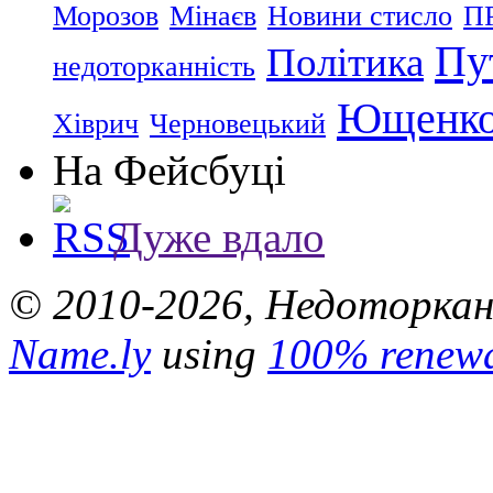
Морозов
Мінаєв
Новини стисло
П
Пу
Політика
недоторканність
Ющенк
Хіврич
Черновецький
На Фейсбуці
Дуже вдало
© 2010-2026, Недоторкані.
Name.ly
using
100% renewa