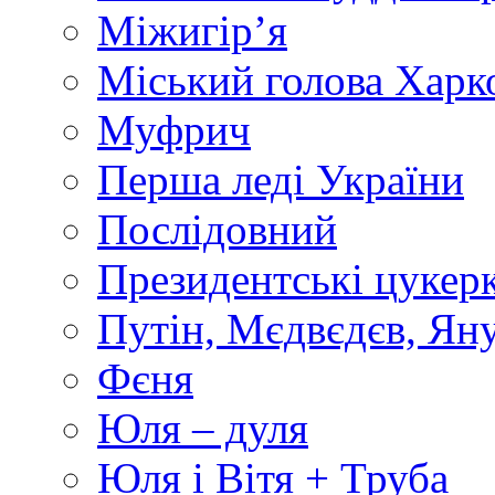
Міжигір’я
Міський голова Харк
Муфрич
Перша леді України
Послідовний
Президентські цукер
Путін, Мєдвєдєв, Ян
Фєня
Юля – дуля
Юля і Вітя + Труба