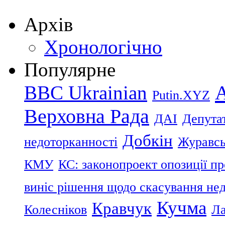
Архів
Хронологічно
Популярне
BBC Ukrainian
Putin.XYZ
Верховна Рада
ДАІ
Депутат
Добкін
недоторканності
Журавс
КМУ
КС: законопроект опозиції п
виніс рішення щодо скасування нед
Кучма
Кравчук
Колесніков
Ла