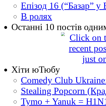
Епізод 16 (“Базар” у В
В ролях
Останні 10 постів одни
Хіти юТюбу
Comedy Club Ukraine
Stealing Popcorn (Кр
Tymo + Yanuk = H1N1