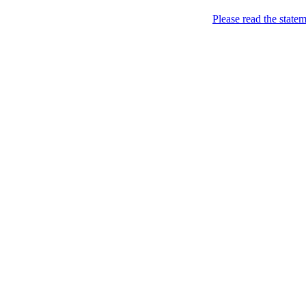
Please read the state
Недоторкані (крапк
2011-02-04
Уряд пішов на…
Опубліковано в:
Ukraine
—
Nedotorkani @ 19:07
Хіврич сказав правду: "Ур