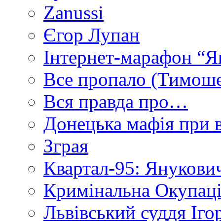
Zanussi
Єгор Лупан
Інтернет-марафон “Я
Все пропало (Тимош
Вся правда про…
Донецька мафія при вл
Зграя
Квартал-95: Янукович
Кримінальна Окупаці
Львівський суддя Іго