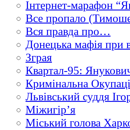
Інтернет-марафон “Я
Все пропало (Тимош
Вся правда про…
Донецька мафія при вл
Зграя
Квартал-95: Янукович
Кримінальна Окупаці
Львівський суддя Іго
Міжигір’я
Міський голова Харк