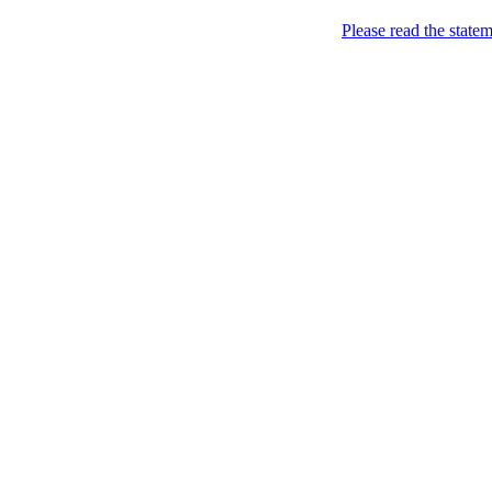
Please read the state
Недоторкані (крапк
2013-12-12
Круглий стіл чотирьох п
Євромайдану
Опубліковано в:
Ukraine
—
Yanukovych: I mean, who n
Kravchuk: Yes, but this is u