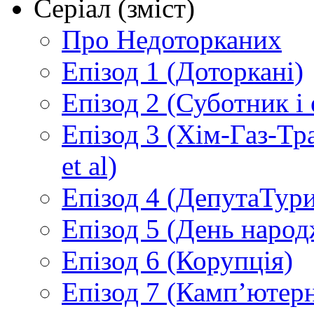
Серіал (зміст)
Про Недоторканих
Епізод 1 (Доторкані)
Епізод 2 (Суботник і
Епізод 3 (Хім-Газ-Т
et al)
Епізод 4 (ДепутаТур
Епізод 5 (День народ
Епізод 6 (Корупція)
Епізод 7 (Камп’ютер