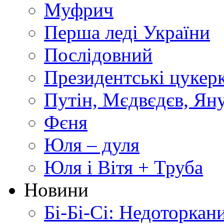
Муфрич
Перша леді України
Послідовний
Президентські цукер
Путін, Мєдвєдєв, Ян
Фєня
Юля – дуля
Юля і Вітя + Труба
Новини
Бі-Бі-Сі: Недоторкан