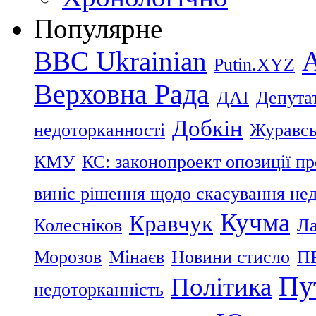
Популярне
BBC Ukrainian
Putin.XYZ
Верховна Рада
ДАІ
Депутат
Добкін
недоторканності
Журавс
КМУ
КС: законопроект опозиції п
виніс рішення щодо скасування нед
Кучма
Кравчук
Колесніков
Ла
Морозов
Мінаєв
Новини стисло
П
Пу
Політика
недоторканність