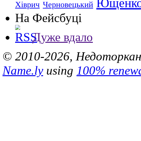
Ющенк
Хіврич
Черновецький
На Фейсбуці
Дуже вдало
© 2010-2026, Недоторкані.
Name.ly
using
100% renewa