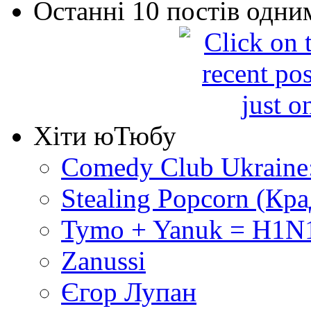
Останні 10 постів одни
Хіти юТюбу
Comedy Club Ukraine
Stealing Popcorn (Кр
Tymo + Yanuk = H1N1
Zanussi
Єгор Лупан