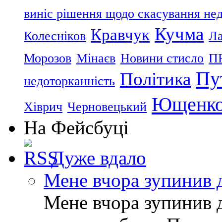
виніс рішення щодо скасування нед
Кучма
Кравчук
Колесніков
Ла
Морозов
Мінаєв
Новини стисло
П
Пу
Політика
недоторканність
Ющенк
Хіврич
Черновецький
На Фейсбуці
Дуже вдало
Мене вчора зупинив 
Мене вчора зупинив д