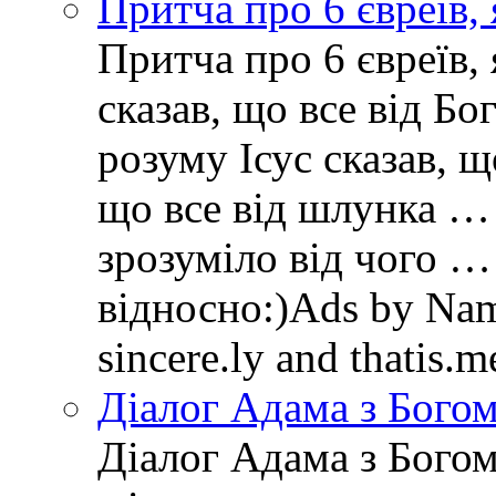
Притча про 6 євреїв, 
Притча про 6 євреїв, 
сказав, що все від Бо
розуму Ісус сказав, щ
що все від шлунка … 
зрозуміло від чого …
відносно:)Ads by Name
sincere.ly and thatis.
Діалог Адама з Бого
Діалог Адама з Богом