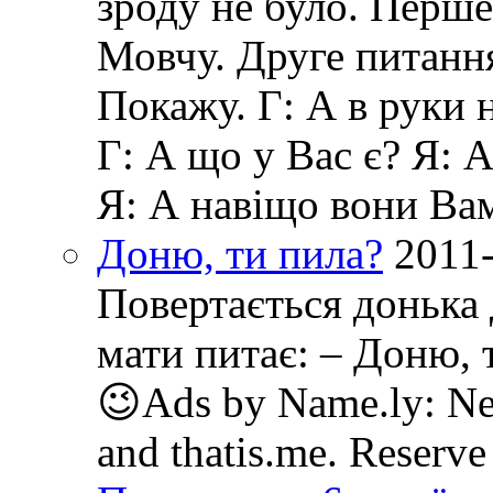
зроду не було. Перше
Мовчу. Друге питанн
Покажу. Г: А в руки 
Г: А що у Вас є? Я: 
Я: А навіщо вони Ва
Доню, ти пила?
2011
Повертається донька 
мати питає: – Доню, т
😉Ads by Name.ly: New
and thatis.me. Reserve