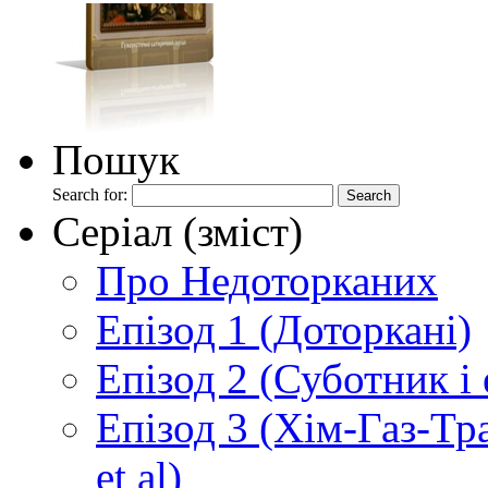
Пошук
Search for:
Серіал (зміст)
Про Недоторканих
Епізод 1 (Доторкані)
Епізод 2 (Суботник і
Епізод 3 (Хім-Газ-Т
et al)