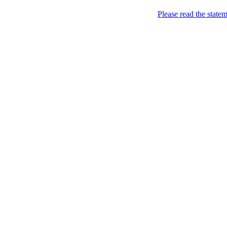
Please read the state
Недоторкані (крапк
2011-01-09
Навагодній прєвєт насєл
Опубліковано в:
Ukraine
—
Nedotorkani @ 21:33