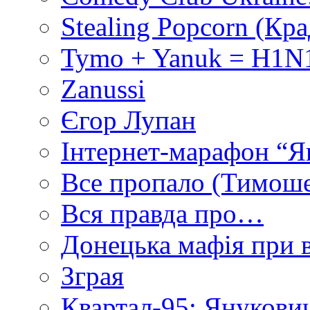
Stealing Popcorn (Кр
Tymo + Yanuk = H1N1
Zanussi
Єгор Лупан
Інтернет-марафон “Я
Все пропало (Тимош
Вся правда про…
Донецька мафія при вл
Зграя
Квартал-95: Янукович