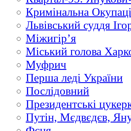
Кримінальна Окупаці
Львівський суддя Іго
Міжигір’я
Міський голова Харк
Муфрич
Перша леді України
Послідовний
Президентські цукер
Путін, Мєдвєдєв, Ян
Фєня