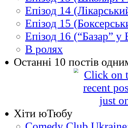
Епізод 14 (Лікарськи
Епізод 15 (Боксерськ
Епізод 16 (“Базар” у В
В ролях
Останні 10 постів одни
Хіти юТюбу
Comedy Club Ukraine