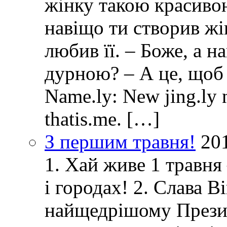
жінку такою красивою
навіщо ти створив ж
любив її. – Боже, а 
дурною? – А це, щоб
Name.ly: New jing.ly n
thatis.me. […]
З першим травня!
20
1. Хай живе 1 травня
і городах! 2. Слава 
найщедрішому Президе