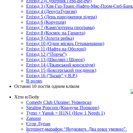
Епізод 2 (Суботник і еМ-Ве-еФ)
Епізод 3 (Хім-Газ-Транс-Нафто-Мяс-Пром-Сиб-Банк e
Епізод 4 (ДепутаТуризм)
Епізод 5 (День народження лідера)
Епізод 6 (Корупція)
Епізод 7 (Камп’ютерна проґрама)
Епізод 8 (Космос на Гаранта)
Епізод 9 (Золота рибка)
Епізод 10 (Один місяць Гетьманщини)
Епізод 11 (Нафта на Оболоні)
Епізод 12 (“Порча”)
Епізод 13 (Школярі і Шорох)
Епізод 14 (Лікарський консиліум)
Епізод 15 (Боксерський поєдинок)
Епізод 16 (“Базар” у В.Р.)
В ролях
Останні 10 постів одним кліком
Хіти юТюбу
Comedy Club Ukraine: Універсал
Stealing Popcorn (Крадучи Попкорн)
Tymo + Yanuk = H1N1 (How 1 Needs 1)
Zanussi
Єгор Лупан
Інтернет-марафон “Янукович. Два роки умовно”.