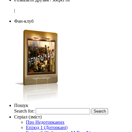
|
Фан-клуб
Пошук
Search for:
Серіал (зміст)
Про Недоторканих
Епізод 1 (Доторкані)