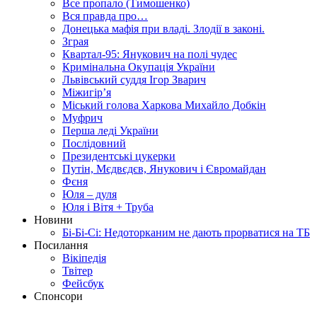
Все пропало (Тимошенко)
Вся правда про…
Донецька мафія при владі. Злодії в законі.
Зграя
Квартал-95: Янукович на полі чудес
Кримінальна Окупація України
Львівський суддя Ігор Зварич
Міжигір’я
Міський голова Харкова Михайло Добкін
Муфрич
Перша леді України
Послідовний
Президентські цукерки
Путін, Мєдвєдєв, Янукович і Євромайдан
Фєня
Юля – дуля
Юля і Вітя + Труба
Новини
Бі-Бі-Сі: Недоторканим не дають прорватися на ТБ
Посилання
Вікіпедія
Твітер
Фейсбук
Спонсори