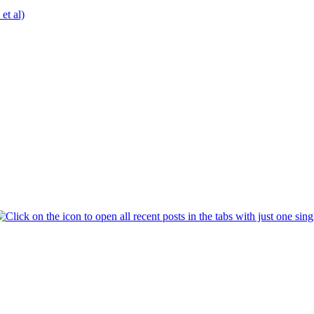
t al)