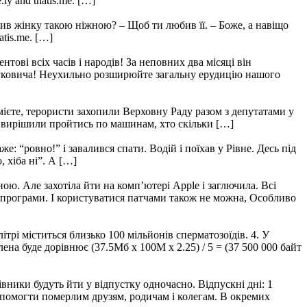
ly and thatis.me. […]
рив жінку такою ніжною? – Щоб ти любив її. – Боже, а навіщо
atis.me. […]
ові всіх часів і народів! За неповних два місяці він
 Януковича! Неухильно розширюйте загальну ерудицію нашого
зумієте, терористи захопили Верховну Раду разом з депутатами у
и вирішили пройтись по машинам, хто скільки […]
е: “ровно!” і завалився спати. Водій і поїхав у Рівне. Десь під
 хіба ні”. А […]
ю. Але захотіла йти на комп’ютері Apple і заглючила. Всі
ь програми. І користуватися патчами також не можна, Особливо
трі міститься близько 100 мільйонів сперматозоїдів. 4. У
ена буде дорівнює (37.5Мб x 100M x 2.25) / 5 = (37 500 000 байт
вники будуть йти у відпустку одночасно. Відпускні дні: 1
допомогти померлим друзям, родичам і колегам. В окремих