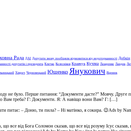
ховна Рада
Добкін
ДАІ
Депутати знову пообіцяли відмовитися від недоторканності
Кучма
Кравчук
нності депутатів і президента
Кличко
Колесніков
Лазаренко
Ландик
Ли
Янукович
Ющенко
льницький
Хіврич
Черновецький
Яценюк
зроду не було. Перше питання: “Документи дасте?” Мовчу. Друге 
що Вам треба? Г: Документи. Я: А навіщо вони Вам? Г: […]
 питає: – Доню, ти пила? – Ні матінко, я сокира. 😉Ads by Name.ly:
в, що все від Бога Соломон сказав, що все від розуму Ісус сказав