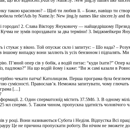
, що все відносно:)Ads by Name.ly: New jing.ly names like sincere.
інку такою красивою? – Щоб ти любив її. – Боже, навіщо ти ство
ла тебе!Ads by Name.ly: New jing.ly names like sincere.ly and th
 і городах! 2. Слава Віктору Януковичу — найщедрішому Президент
ки Кучма не зумів пороздавати за два терміни! 3. Іміджмейкери
ить і стукає у вікно. Той опускає скло і запитує: – Шо нада? – Ро
 в іншому випадку вони заллють їх усіх бензином і підпалять. М
ю. П’яний опер сів у бобік, а водій питає: “куди їхати?” Опер каж
з, падлюко?” На що водій йому і каже: “Ви ж самі казали в Ровно,
отрібно чекати патча! Католицизм. Перша програма була безглючно
етою сумісності. Православ’я. Неможна запитувати, чому глючат
ограма […]
7
ормації. 2. Один сперматозоїд містить 37.5Мб. 3. В одному мілілі
.25 мл сперми. 5. Таким чином, пропускна здатність чоловічого чл
в у році. Вони називаються Субота і Неділя. Відпустка Всі праці
у трауру Це не причина пропускати роботу. Ви нічим не зможете 