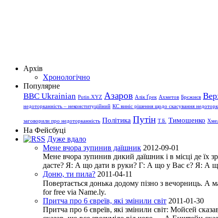
Архів
Хронологічно
Популярне
Азаров
Вер
BBC Ukrainian
Putin.XYZ
Алік Ґрек
Ахметов
Брєжнєв
недоторканність – неконституційний
КС виніс рішення щодо скасування недоторка
Путін
Політика
Тимошенко
заговорили про недоторканність
Т.Б.
Хме
На Фейсбуці
Дуже вдало
Мене вчора зупинив даїшник
2012-09-01
Мене вчора зупинив дикий даїшник і в місці де їх 
дасте? Я: А що дати в руки? Г: А що у Вас є? Я: А 
Доню, ти пила?
2011-04-11
Повертається донька додому пізно з вечорниць. А мати
for free via Name.ly.
Притча про 6 євреїв, які змінили світ
2011-01-30
Притча про 6 євреїв, які змінили світ: Мойсей сказа