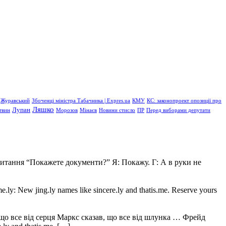
Журавський
Збоченці міністра Табачника | Expres.ua
КМУ
КС: законопроект опозиції про
Ляшко
Лупан
твин
Морозов
Мінаєв
Новини стисло
ПР
Перед виборами депутати
питання “Покажете документи?” Я: Покажу. Г: А в руки не
 New jing.ly names like sincere.ly and thatis.me. Reserve yours
, що все від серця Маркс сказав, що все від шлунка … Фрейд