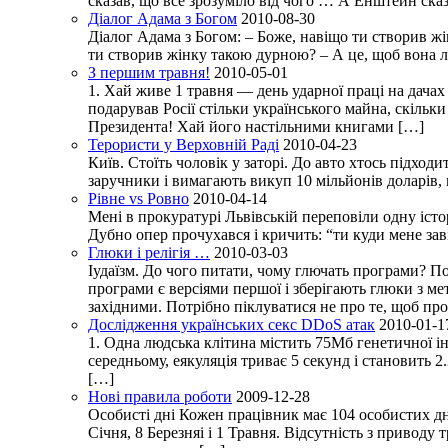
сказав, що все зрозуміло від чого … А Енштейн сказав
Діалог Адама з Богом
2010-08-30
Діалог Адама з Богом: – Боже, навіщо ти створив ж
ти створив жінку такою дурною? – А це, щоб вона люби
З першим травня!
2010-05-01
1. Хай живе 1 травня — день ударної праці на дачах
подарував Росії стільки українського майна, скіль
Президента! Хай його настільними книгами […]
Терористи у Верховній Раді
2010-04-23
Київ. Стоїть чоловік у заторі. До авто хтось підход
заручники і вимагають викуп 10 мільйонів доларів,
Рівне vs Ровно
2010-04-14
Мені в прокуратурі Львівській переповіли одну історі
Дубно опер прочухався і кричить: “ти куди мене заві
Глюки і релігія …
2010-03-03
Іудаїзм. До чого питати, чому глючать програми? П
програми є версіями першої і зберігають глюки з м
західними. Потрібно піклуватися не про те, щоб пр
Дослідження українських секс DDoS атак
2010-01-1
1. Одна людська клітина містить 75Мб генетичної інф
середньому, еякуляція триває 5 секунд і становить 2
[…]
Нові правила роботи
2009-12-28
Особисті дні Кожен працівник має 104 особистих дні
Січня, 8 Березняі і 1 Травня. Відсутність з привод