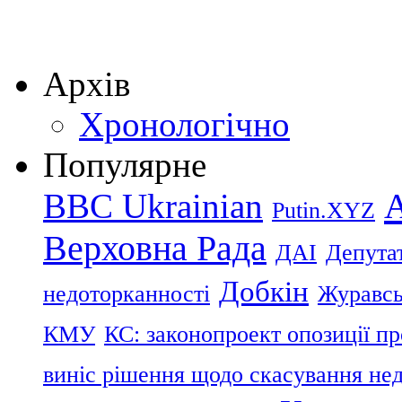
Архів
Хронологічно
Популярне
BBC Ukrainian
Putin.XYZ
Верховна Рада
ДАІ
Депутат
Добкін
недоторканності
Журавс
КМУ
КС: законопроект опозиції п
виніс рішення щодо скасування нед