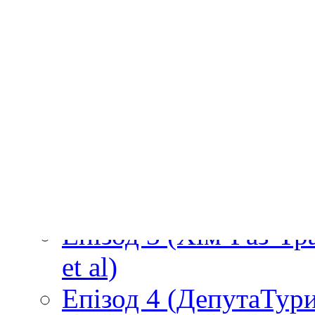
Пошук
Search for:
Серіал (зміст)
Про Недоторканих
Епізод 1 (Доторкані)
Епізод 2 (Суботник і
Епізод 3 (Хім-Газ-Т
et al)
Епізод 4 (ДепутаТур