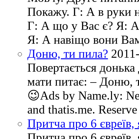
Покажу. Г: А в руки 
Г: А що у Вас є? Я: 
Я: А навіщо вони Ва
Доню, ти пила?
2011
Повертається донька 
мати питає: – Доню, т
😉Ads by Name.ly: New
and thatis.me. Reserve
Притча про 6 євреїв, 
Притча про 6 євреїв, 