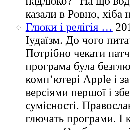
падлюко?” На що воді
казали в Ровно, хіба 
Глюки і релігія …
20
Іудаїзм. До чого пит
Потрібно чекати пат
програма була безглю
комп’ютері Apple і з
версіями першої і зб
сумісності. Правосла
глючать програми. І 