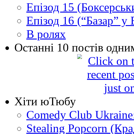
Епізод 15 (Боксерськ
Епізод 16 (“Базар” у В
В ролях
Останні 10 постів одни
Хіти юТюбу
Comedy Club Ukraine
Stealing Popcorn (Кр