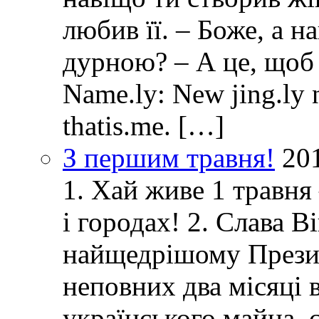
любив її. – Боже, а 
дурною? – А це, щоб
Name.ly: New jing.ly n
thatis.me. […]
З першим травня!
20
1. Хай живе 1 травня
і городах! 2. Слава 
найщедрішому Президе
неповних два місяці в
українського майна, 