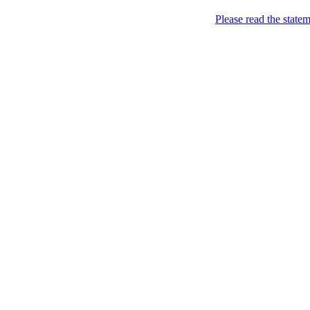
Please read the state
Недоторкані (крапк
2011-01-24
Пидпысздэсь
Опубліковано в:
Ukraine
—
@ 08:56
Геннадій Мінаєв, Сумський
Підпиздеся: