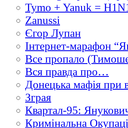
Tymo + Yanuk = H1N1
Zanussi
Єгор Лупан
Інтернет-марафон “Я
Все пропало (Тимош
Вся правда про…
Донецька мафія при вл
Зграя
Квартал-95: Янукович
Кримінальна Окупаці