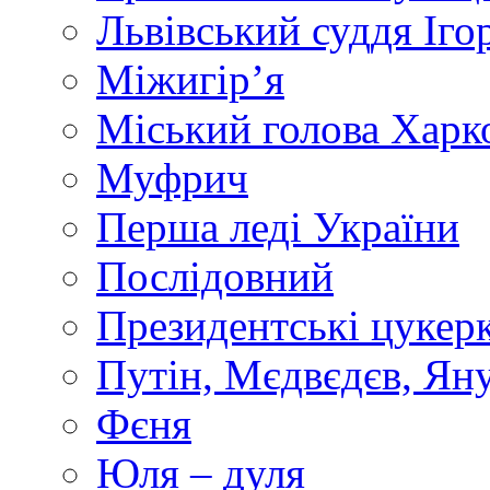
Львівський суддя Іго
Міжигір’я
Міський голова Харк
Муфрич
Перша леді України
Послідовний
Президентські цукер
Путін, Мєдвєдєв, Ян
Фєня
Юля – дуля