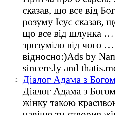
сказав, що все від Бо
розуму Ісус сказав, щ
що все від шлунка … 
зрозуміло від чого …
відносно:)Ads by Name
sincere.ly and thatis.
Діалог Адама з Бого
Діалог Адама з Богом
жінку такою красивою
навіщо ти створив ж