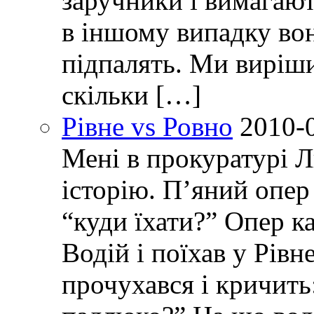
заручники і вимагают
в іншому випадку вон
підпалять. Ми виріш
скільки […]
Рівне vs Ровно
2010-
Мені в прокуратурі Л
історію. П’яний опер 
“куди їхати?” Опер ка
Водій і поїхав у Рівн
прочухався і кричить: