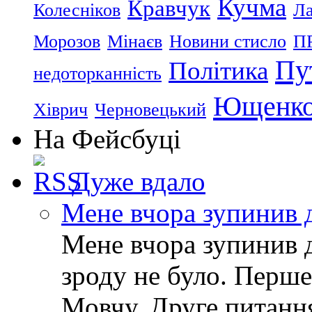
Кучма
Кравчук
Колесніков
Ла
Морозов
Мінаєв
Новини стисло
П
Пу
Політика
недоторканність
Ющенк
Хіврич
Черновецький
На Фейсбуці
Дуже вдало
Мене вчора зупинив 
Мене вчора зупинив д
зроду не було. Перше
Мовчу. Друге питанн