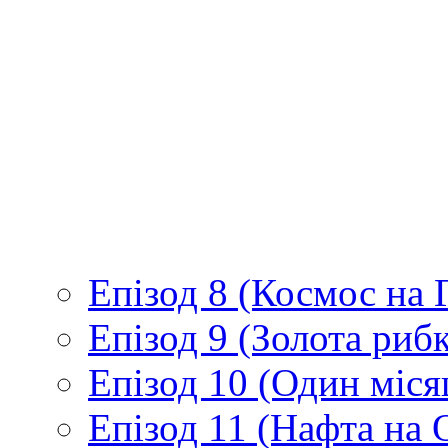
Епізод 3 (Хім-Газ-Т
et al)
Епізод 4 (ДепутаТур
Епізод 5 (День народ
Епізод 6 (Корупція)
Епізод 7 (Камп’ютер
Епізод 8 (Космос на 
Епізод 9 (Золота рибк
Епізод 10 (Один міс
Епізод 11 (Нафта на 