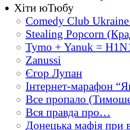
Хіти юТюбу
Comedy Club Ukraine
Stealing Popcorn (Кр
Tymo + Yanuk = H1N1
Zanussi
Єгор Лупан
Інтернет-марафон “Я
Все пропало (Тимош
Вся правда про…
Донецька мафія при вл