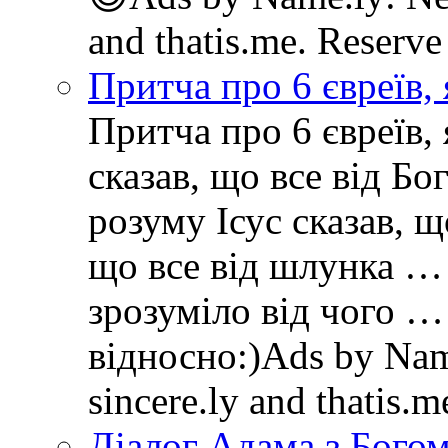
and thatis.me. Reserve
Притча про 6 євреїв, 
Притча про 6 євреїв, 
сказав, що все від Бо
розуму Ісус сказав, щ
що все від шлунка … 
зрозуміло від чого …
відносно:)Ads by Name
sincere.ly and thatis.
Діалог Адама з Бого