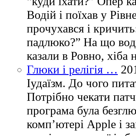
“куди їхати?” Опер ка
Водій і поїхав у Рівн
прочухався і кричить:
падлюко?” На що воді
казали в Ровно, хіба 
Глюки і релігія …
20
Іудаїзм. До чого пит
Потрібно чекати пат
програма була безглю
комп’ютері Apple і з