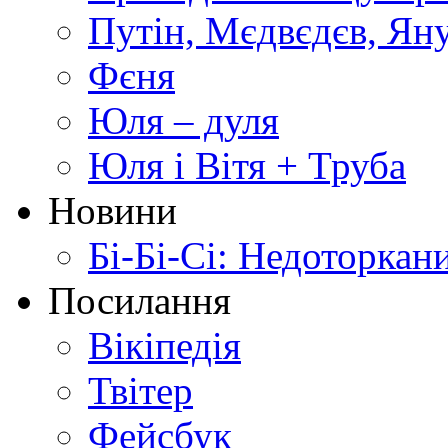
Путін, Мєдвєдєв, Ян
Фєня
Юля – дуля
Юля і Вітя + Труба
Новини
Бі-Бі-Сі: Недоторкан
Посилання
Вікіпедія
Твітер
Фейсбук