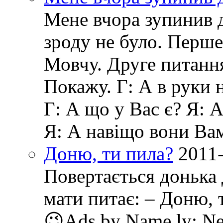
Мене вчора зупинив д
зроду не було. Перше
Мовчу. Друге питанн
Покажу. Г: А в руки 
Г: А що у Вас є? Я: 
Я: А навіщо вони Ва
Доню, ти пила?
2011
Повертається донька 
мати питає: – Доню, т
😉Ads by Name.ly: New