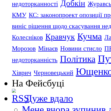
Добкін
недоторканності
Журавс
КМУ
КС: законопроект опозиції п
виніс рішення щодо скасування нед
Кучма
Кравчук
Колесніков
Ла
Морозов
Мінаєв
Новини стисло
П
Пу
Політика
недоторканність
Ющенк
Хіврич
Черновецький
На Фейсбуці
Дуже вдало
Мене вчора зупинив 