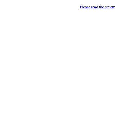
Please read the state
Недоторкані (крапк
2014-05-14
Добкін-молодший
Опубліковано в:
Uncategor
Nedotorkani @ 23:09
Добкін-молодший вирішив н
завойовує YouTube.