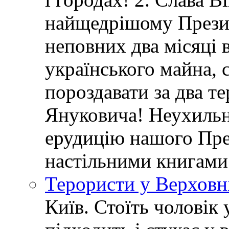
найщедрішому Президе
неповних два місяці в
українського майна, 
пороздавати за два т
Януковича! Неухиль
ерудицію нашого Пре
настільними книгами
Терористи у Верховн
Київ. Стоїть чоловік 