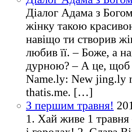
Діалог Адама з Богом
жінку такою красивою
навіщо ти створив ж
любив її. – Боже, а 
дурною? – А це, щоб
Name.ly: New jing.ly n
thatis.me. […]
З першим травня!
20
1. Хай живе 1 травня
і городах! 2. Слава 