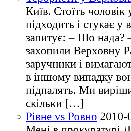
Київ. Стоїть чоловік 
підходить і стукає у 
запитує: – Шо нада? 
захопили Верховну Р
заручники і вимагают
в іншому випадку вон
підпалять. Ми виріш
скільки […]
Рівне vs Ровно
2010-
Мені в прокуратурі Л