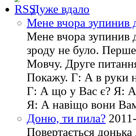
Дуже вдало
Мене вчора зупинив 
Мене вчора зупинив д
зроду не було. Перше
Мовчу. Друге питанн
Покажу. Г: А в руки 
Г: А що у Вас є? Я: 
Я: А навіщо вони Ва
Доню, ти пила?
2011
Повертається донька 