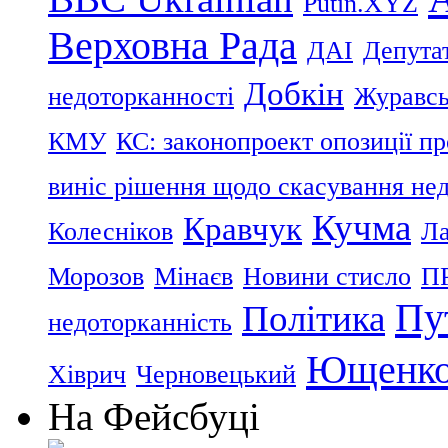
Putin.XYZ
Верховна Рада
ДАІ
Депутат
Добкін
недоторканності
Журавс
КМУ
КС: законопроект опозиції п
виніс рішення щодо скасування нед
Кучма
Кравчук
Колесніков
Ла
Морозов
Мінаєв
Новини стисло
П
Пу
Політика
недоторканність
Ющенк
Хіврич
Черновецький
На Фейсбуці