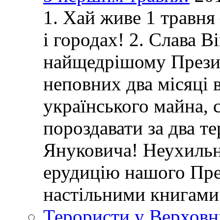
1. Хай живе 1 травня
і городах! 2. Слава 
найщедрішому Президе
неповних два місяці в
українського майна, 
пороздавати за два т
Януковича! Неухиль
ерудицію нашого Пре
настільними книгами
Терористи у Верховн