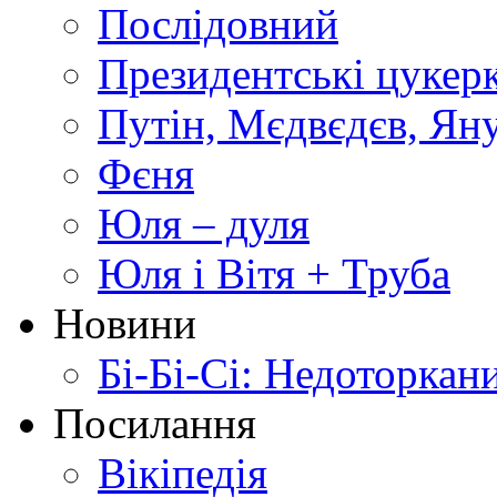
Послідовний
Президентські цукер
Путін, Мєдвєдєв, Ян
Фєня
Юля – дуля
Юля і Вітя + Труба
Новини
Бі-Бі-Сі: Недоторкан
Посилання
Вікіпедія