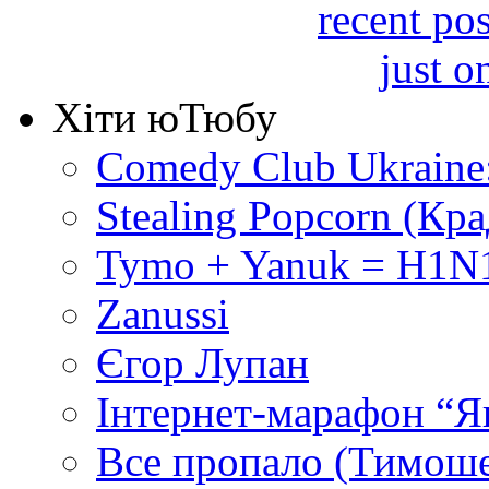
Хіти юТюбу
Comedy Club Ukraine
Stealing Popcorn (Кр
Tymo + Yanuk = H1N1
Zanussi
Єгор Лупан
Інтернет-марафон “Я
Все пропало (Тимош