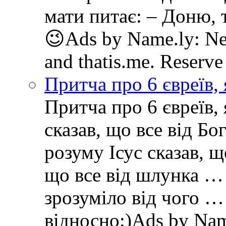
мати питає: – Доню, т
😉Ads by Name.ly: New
and thatis.me. Reserve
Притча про 6 євреїв, 
Притча про 6 євреїв, 
сказав, що все від Бо
розуму Ісус сказав, щ
що все від шлунка … 
зрозуміло від чого …
відносно:)Ads by Name