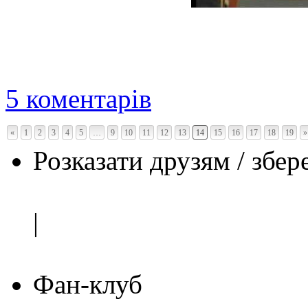
5 коментарів
«
1
2
3
4
5
…
9
10
11
12
13
14
15
16
17
18
19
»
Розказати друзям / збер
|
Фан-клуб