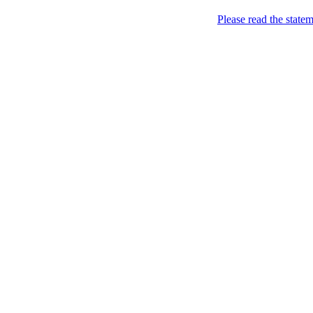
Please read the state
Недоторкані (крапк
2011-01-09
Навагодній прєвєт насєл
Опубліковано в:
Ukraine
—
Nedotorkani @ 21:33