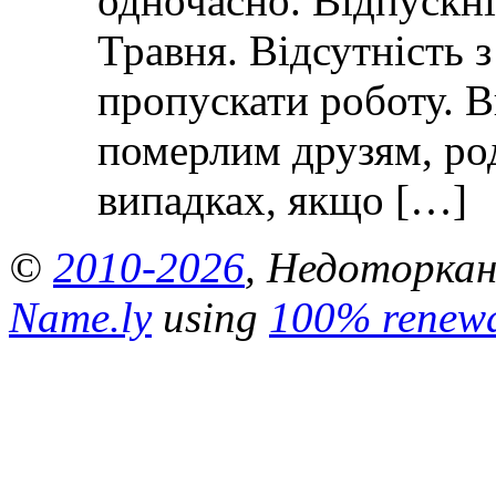
одночасно. Відпускні 
Травня. Відсутність 
пропускати роботу. 
померлим друзям, ро
випадках, якщо […]
©
2010-2026
, Недоторкані
Name.ly
using
100% renewa