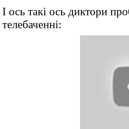
І ось такі ось диктори пр
телебаченні: