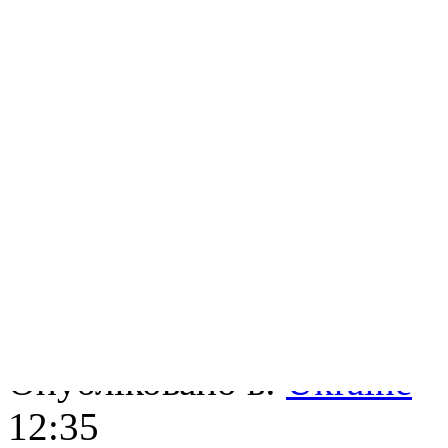
нєт!»
Прокоментуй!
2010-02-22
Суфлер
Опубліковано в:
Ukraine
—
12:35