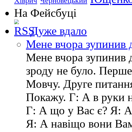
Хіврич
Черновецький
На Фейсбуці
Дуже вдало
Мене вчора зупинив 
Мене вчора зупинив д
зроду не було. Перше
Мовчу. Друге питанн
Покажу. Г: А в руки 
Г: А що у Вас є? Я: 
Я: А навіщо вони Ва