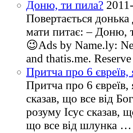
Доню, ти пила?
2011
Повертається донька 
мати питає: – Доню, т
😉Ads by Name.ly: New
and thatis.me. Reserve
Притча про 6 євреїв, 
Притча про 6 євреїв, 
сказав, що все від Бо
розуму Ісус сказав, щ
що все від шлунка … 