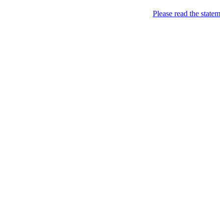
Please read the state
Недоторкані (крапк
2010-05-05
2 місяці влади Янукови
Опубліковано в:
Ukraine
—
Nedotorkani @ 19:00
Заголовки новин за перші 
Януковича: