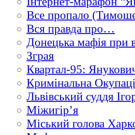
Інтернет-марафон “Я
Все пропало (Тимош
Вся правда про…
Донецька мафія при вл
Зграя
Квартал-95: Янукович
Кримінальна Окупаці
Львівський суддя Іго
Міжигір’я
Міський голова Харк