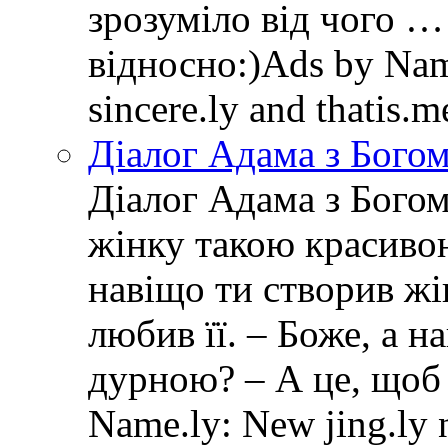
зрозуміло від чого …
відносно:)Ads by Name
sincere.ly and thatis.
Діалог Адама з Бого
Діалог Адама з Богом
жінку такою красивою
навіщо ти створив ж
любив її. – Боже, а 
дурною? – А це, щоб
Name.ly: New jing.ly n