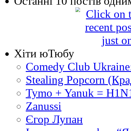
Останні 10 постів одни
Хіти юТюбу
Comedy Club Ukraine
Stealing Popcorn (Кр
Tymo + Yanuk = H1N1
Zanussi
Єгор Лупан