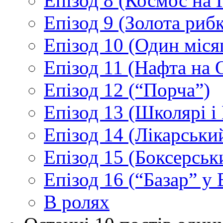
Епізод 8 (Космос на 
Епізод 9 (Золота рибк
Епізод 10 (Один міс
Епізод 11 (Нафта на 
Епізод 12 (“Порча”)
Епізод 13 (Школярі 
Епізод 14 (Лікарськи
Епізод 15 (Боксерськ
Епізод 16 (“Базар” у В
В ролях