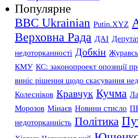
Популярне
BBC Ukrainian
Putin.XYZ
Верховна Рада
ДАІ
Депутат
Добкін
недоторканності
Журавс
КМУ
КС: законопроект опозиції п
виніс рішення щодо скасування нед
Кучма
Кравчук
Колесніков
Ла
Морозов
Мінаєв
Новини стисло
П
Пу
Політика
недоторканність
Ющенк