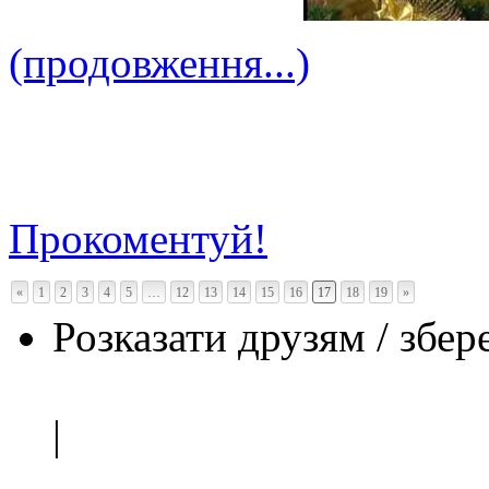
(продовження...)
Прокоментуй!
«
1
2
3
4
5
…
12
13
14
15
16
17
18
19
»
Розказати друзям / збер
|