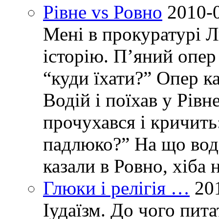
Рівне vs Ровно
2010-
Мені в прокуратурі Л
історію. П’яний опер 
“куди їхати?” Опер ка
Водій і поїхав у Рівн
прочухався і кричить:
падлюко?” На що воді
казали в Ровно, хіба 
Глюки і релігія …
20
Іудаїзм. До чого пит