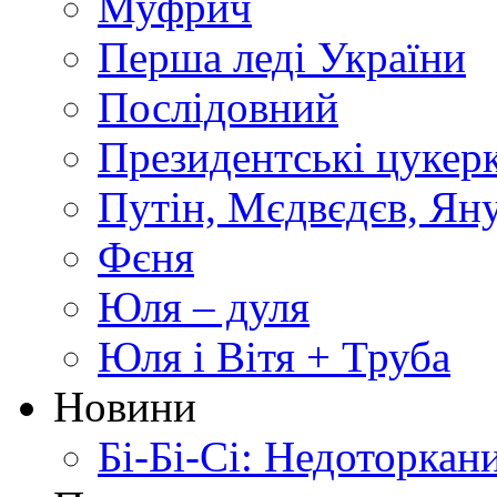
Муфрич
Перша леді України
Послідовний
Президентські цукер
Путін, Мєдвєдєв, Ян
Фєня
Юля – дуля
Юля і Вітя + Труба
Новини
Бі-Бі-Сі: Недоторкан